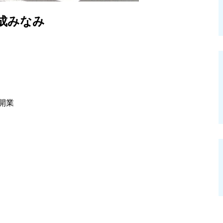
成みなみ
開業