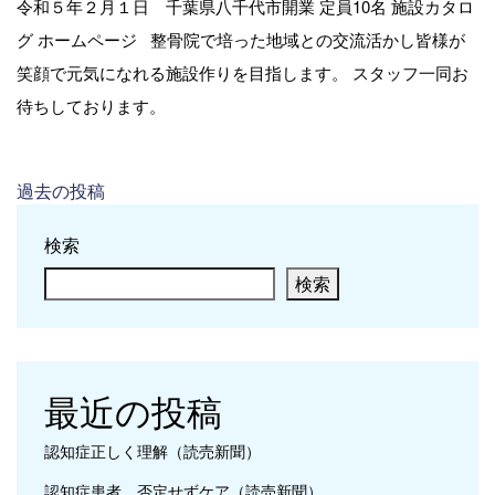
令和５年２月１日 千葉県八千代市開業 定員10名 施設カタロ
グ ホームページ 整骨院で培った地域との交流活かし皆様が
笑顔で元気になれる施設作りを目指します。 スタッフ一同お
待ちしております。
投稿ナビゲーション
過去の投稿
検索
検索
最近の投稿
認知症正しく理解（読売新聞）
認知症患者 否定せずケア（読売新聞）