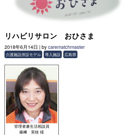
リハビリサロン おひさま
2018年6月14日 |
by
carematchmaster
介護施設併設モデル
導入施設
広島県
管理者兼生活相談員
篠﨑 実枝 様