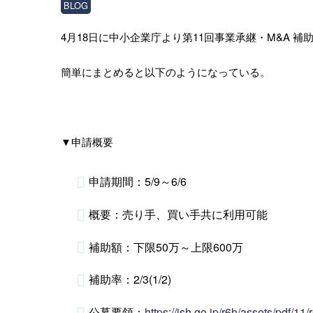
BLOG
4月18日に中小企業庁より第11回事業承継・M&A 
簡単にまとめると以下のようになっている。
▼申請概要
申請期間：5/9～6/6
概要：売り手、買い手共に利用可能
補助額：下限50万～上限600万
補助率：2/3(1/2)
公募要領：
https://jsh.go.jp/r6h/assets/pdf/1