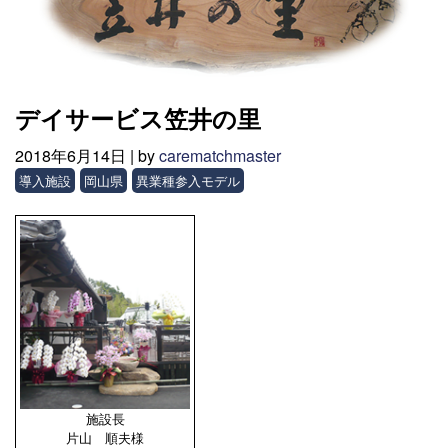
デイサービス笠井の里
2018年6月14日 |
by
carematchmaster
導入施設
岡山県
異業種参入モデル
施設長
片山 順夫様