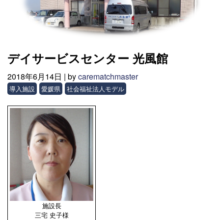
デイサービスセンター 光風館
2018年6月14日 |
by
carematchmaster
導入施設
愛媛県
社会福祉法人モデル
施設長
三宅 史子様