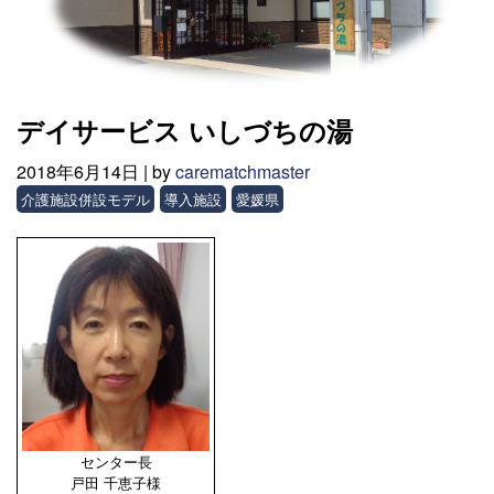
デイサービス いしづちの湯
2018年6月14日 |
by
carematchmaster
介護施設併設モデル
導入施設
愛媛県
センター長
戸田 千恵子様