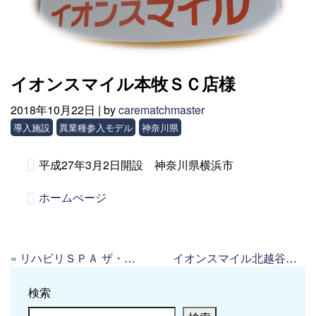
イオンスマイル本牧ＳＣ店様
2018年10月22日 |
by
carematchmaster
導入施設
異業種参入モデル
神奈川県
平成27年3月2日開設 神奈川県横浜市
ホームぺージ
«
リハビリＳＰＡ ザ・プライム開成みなみ
イオンスマイル北越谷店
»
検索