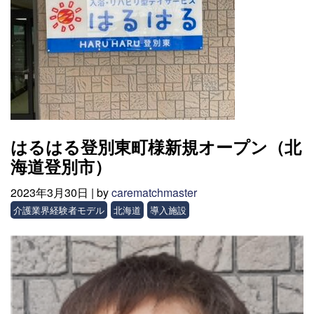
はるはる登別東町様新規オープン（北
海道登別市）
2023年3月30日 |
by
carematchmaster
介護業界経験者モデル
北海道
導入施設