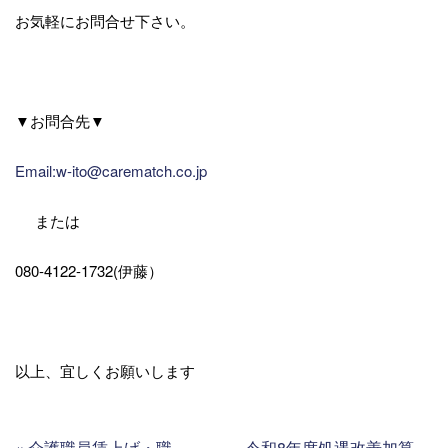
お気軽にお問合せ下さい。
▼お問合先▼
Email:w-ito@carematch.co.jp
または
080-4122-1732(伊藤）
以上、宜しくお願いします
«
介護職員賃上げ・職場環境改善支援（シルバー産業新聞）
令和8年度処遇改善加算Q&Aその①