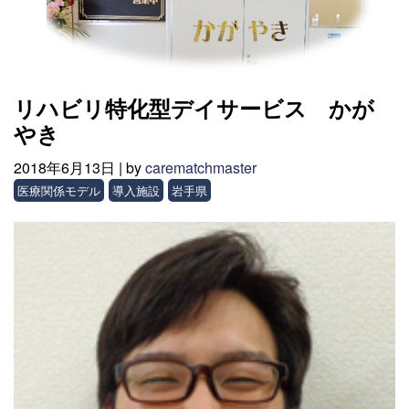
リハビリ特化型デイサービス かが
やき
2018年6月13日 |
by
carematchmaster
医療関係モデル
導入施設
岩手県