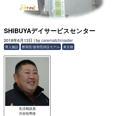
SHIBUYAデイサービスセンター
2018年6月13日 |
by
carematchmaster
導入施設
整骨院/接骨院併設モデル
東京都
生活相談員
渋谷恒男様