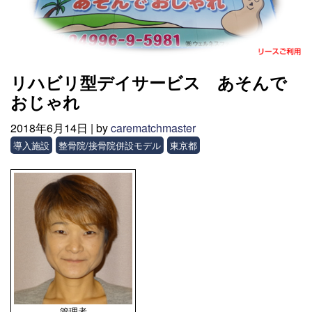
リハビリ型デイサービス あそんで
おじゃれ
2018年6月14日 |
by
carematchmaster
導入施設
整骨院/接骨院併設モデル
東京都
管理者